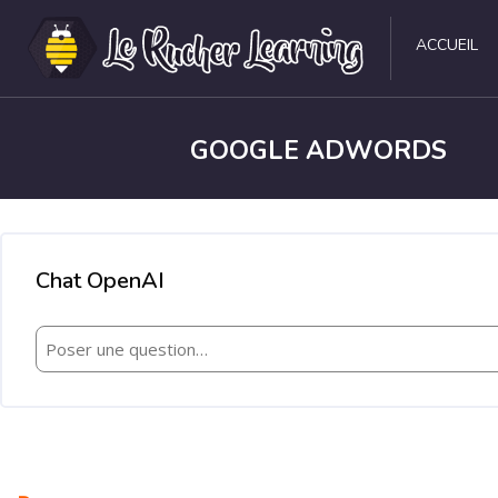
ACCUEIL
GOOGLE ADWORDS
Passer au contenu principal
Chat OpenAI
Passer Chat OpenAI